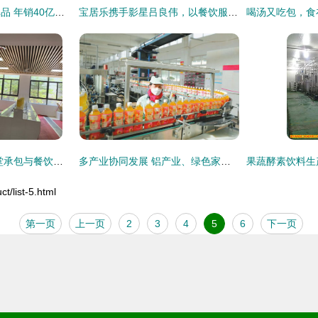
中国饮料界的超级单品 年销40亿罐，铸就百亿餐饮服务帝国
宝居乐携手影星吕良伟，以餐饮服务点亮消费者梦想家园
千喜鹤膳食 大学食堂承包与餐饮服务的卓越选择
多产业协同发展 铝产业、绿色家居与食品饮料等重点领域的建设与营商环境优化
list-5.html
第一页
上一页
2
3
4
5
6
下一页