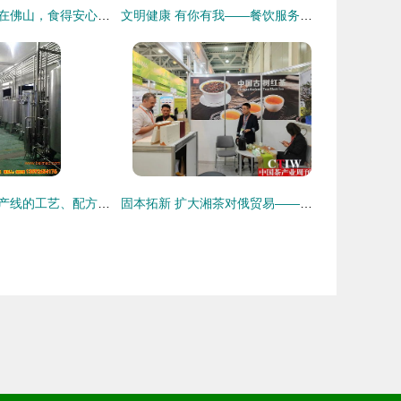
喝汤又吃包，食在佛山，食得安心——放心消费体验行中的餐饮服务
文明健康 有你有我——餐饮服务食品安全操作规范宣传册
果蔬酵素饮料生产线的工艺、配方及成套设备解析
固本拓新 扩大湘茶对俄贸易——湖南茶叶组团参加2023俄罗斯莫斯科国际食品饮料展纪实