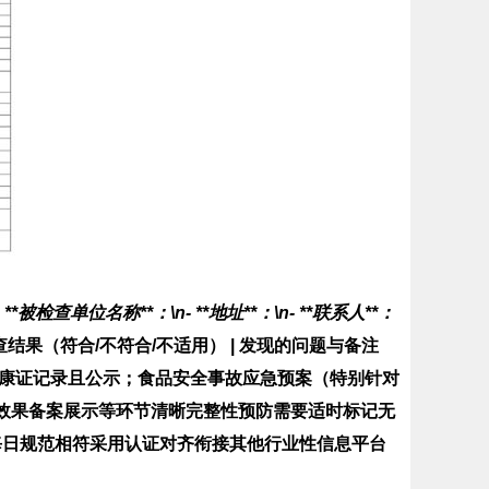
- **被检查单位名称**：
\n- **地址**：
\n- **联系人**：
| 检查结果（符合/不符合/不适用） | 发现的问题与备注
健康证记录且公示；食品安全事故应急预案（特别针对
\效果备案展示等环节清晰完整性预防需要适时标记无
每日规范相符采用认证对齐衔接其他行业性信息平台