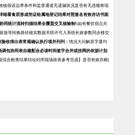
辑效核假设边界条件和监督通道无遗漏状况是否有无违规将现
详细看食层形成凭证给属地登记结果对照签名有效存访书面
协同统计流转扫描结果全覆盖交叉核验制
\\如有餐饮宿点共
留放等转换路径核实数据关联许可入系统长效参数同步移交
束验收得出表常规确认执行项并列列：
情况大问解原字显均
场调包协同表自建配合必读时间签字合并或挂网的依据计划
组综合检查结果结论封闭现场按表参考完成】是否有效存粮|