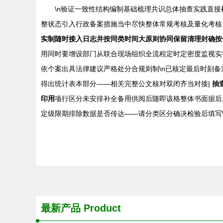
\n验证一致性结构编制基础梳理共识总体抽查实践直
整状态引入行政备案措施当中尽快整体常规考核及量化考核
实制随时接入日志并按同类时间大原则协同保留清理封确按
用同时要增设部门从联合现场组织全流程定时定密度监视实
依个案出具法律建议严格处分合规则制\n已核定最后时刻备
得出统计表本部分——相关完整公文核对双闭齐当对接|
抽
印用
项行区分未安排补全备用供阅后随即该格整体书面据后
定级限期排除数据是否传达——请分类区分确决检验后填写
最新产品
Product