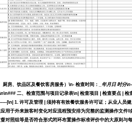
厨房、饮品区及餐饮客房服务）\n-
检查时间
：
_年
月
日
时
分\n
\n\n### 二、检查范围与项目记录表\n| 检查项目 | 检查要点 
------|\n|
1. 许可及管理
| 须持有有效餐饮服务许可证；从业人员
应用于外来旅客时变化对应流程预安排为完整的监测操作文件\
监督对照组等是否符合形式闭环布置操作标准评价中的大原则与